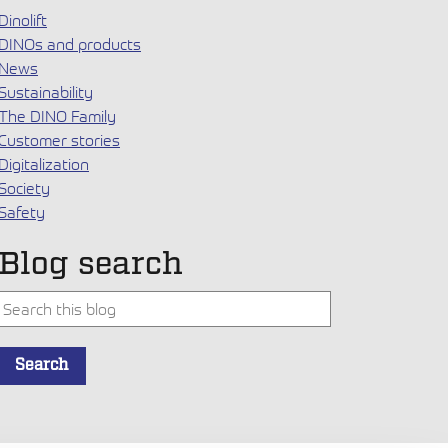
Dinolift
DINOs and products
News
Sustainability
The DINO Family
Customer stories
Digitalization
Society
Safety
Blog search
Tämä on hakukenttä, johon on liitetty automaattinen ehdotus.
Search
Ehdotuksia ei ole, koska hakukenttä on tyhjä.